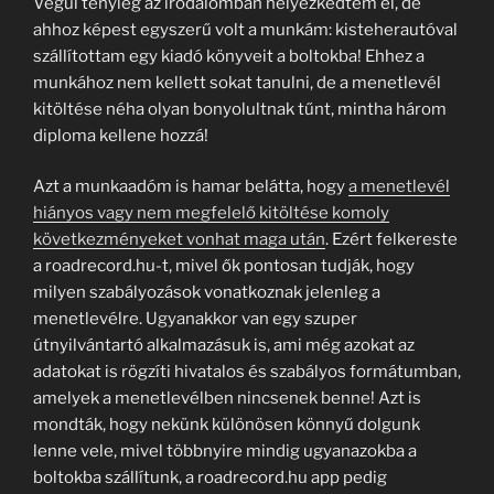
Végül tényleg az irodalomban helyezkedtem el, de
ahhoz képest egyszerű volt a munkám: kisteherautóval
szállítottam egy kiadó könyveit a boltokba! Ehhez a
munkához nem kellett sokat tanulni, de a menetlevél
kitöltése néha olyan bonyolultnak tűnt, mintha három
diploma kellene hozzá!
Azt a munkaadóm is hamar belátta, hogy
a menetlevél
hiányos vagy nem megfelelő kitöltése komoly
következményeket vonhat maga után
. Ezért felkereste
a roadrecord.hu-t, mivel ők pontosan tudják, hogy
milyen szabályozások vonatkoznak jelenleg a
menetlevélre. Ugyanakkor van egy szuper
útnyilvántartó alkalmazásuk is, ami még azokat az
adatokat is rögzíti hivatalos és szabályos formátumban,
amelyek a menetlevélben nincsenek benne! Azt is
mondták, hogy nekünk különösen könnyű dolgunk
lenne vele, mivel többnyire mindig ugyanazokba a
boltokba szállítunk, a roadrecord.hu app pedig