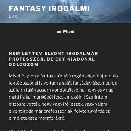
Tartalomhoz
FANTASY IRODALMI
Blog
Menü
NEM LETTEM ELVONT IRODALMÁR
PROFESSZOR, DE EGY KIADÓNÁL
DOLGOZOM
Mivel folyton a fantasy témájú regényeket bújtam, és
legtöbbször el is voltam a saját fantáziavilágomban, a
szüleim talán sosem gondolták volna, hogy egy nap
majd fizikai munkából fogok megélni! Szerintem
biztosra vették, hogy vagy író leszek, vagy valami
elvont irodalmár professzor, aki folyton gyártja az
elméleteket a metaforákról!