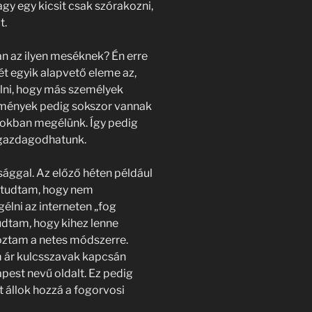
gy egy kicsit csak szórakozni,
t.
n az ilyen meséknek? Én erre
ét egyik alapvető eleme az,
álni, hogy más személyek
lmények pedig sokszor vannak
pokban megélünk. Így pedig
 gazdagodhatunk.
ággal. Az előző héten például
s tudtam, hogy nem
lni az interneten „fog
dtam, hogy kihez lenne
ztam a netes módszerre.
 ár kulcsszavak kapcsán
st nevű oldalt. Ez pedig
t állok hozzá a fogorvosi