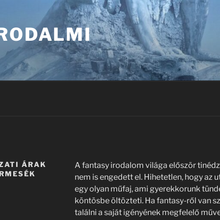
IRODALMI
ZATI ÁRAK
A fantasy irodalom világa először tinéd
ÉRMESÉK
nem is engedett el. Hihetetlen, hogy az 
egy olyan műfaj, ami gyerekkorunk tün
köntösbe öltözteti. Ha fantasy-ről van 
találni a saját igényének megfelelő műv