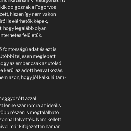
„munkatársaink” kategóriát. Itt
s kik dolgoznak a Fogorvos
zett, hiszen így nem vakon
ról is elérhetők képek,
, hogy legalább olyan
internetes felületük.
ő fontosságú adat és ezt is
. Utóbbi teljesen meglepett
hogy az ember csak az utolsó
e kerül az adott beavatkozás.
nem azon, hogy jól kalkuláltam-
meggyőzött azzal
t lenne számomra az ideális
 több részén is megtalálható
zonnal felvették. Nem kellett
ivel már kifejezetten hamar