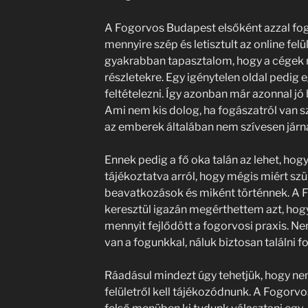
A Fogorvos Budapest elsőként azzal fo
mennyire szép és letisztult az online fe
gyakrabban tapasztalom, hogy a cégek n
részletekre. Egy igénytelen oldal pedig 
feltételezni. Így azonban már azonnal j
Ami nem kis dolog, ha fogászatról van 
az emberek általában nem szívesen járna
Ennek pedig a fő oka talán az lehet, h
tájékoztatva arról, hogy mégis miért sz
beavatkozások és miként történnek. A 
keresztül igazán megérthettem azt, hog
mennyit fejlődött a fogorvosi praxis. N
van a fogunkkal, náluk biztosan találni 
Ráadásul mindezt úgy tehetjük, hogy nem
felületről kell tájékozódnunk. A Fogorv