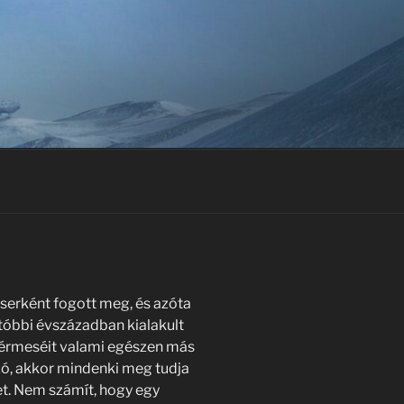
zserként fogott meg, és azóta
utóbbi évszázadban kialakult
dérmeséit valami egészen más
szó, akkor mindenki meg tudja
et. Nem számít, hogy egy