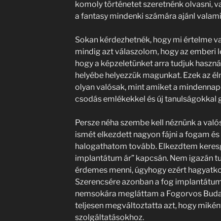
komoly történetet szeretnénk olvasni, va
a fantasy mindenki számára ajánl valami
Sokan kérdezhetnék, hogy mi értelme va
mindig azt válaszolom, hogy az emberi l
hogy a képzeletünket arra tudjuk haszn
helyébe helyezzük magunkat. Ezek az é
olyan valósak, mint amiket a mindenna
csodás emlékekkel és új tanulságokkal
Persze néha szembe kell néznünk a valós
ismét elkezdett nagyon fájni a fogam é
halogathatom tovább. Elkezdtem keresgé
implantátum ár” kapcsán. Nem igazán tu
érdemes menni, úgyhogy ezért hagyatko
Szerencsére azonban a fog implantátum
nemsokára megláttam a Fogorvos Budape
teljesen megváltoztatta azt, hogy mikén
szolgáltatásokhoz.