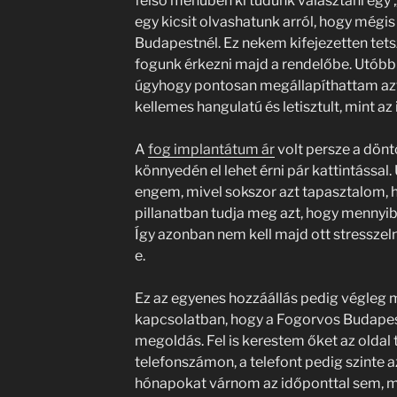
felső menüben ki tudunk választani egy 
egy kicsit olvashatunk arról, hogy mégi
Budapestnél. Ez nekem kifejezetten tets
fogunk érkezni majd a rendelőbe. Utóbbi
úgyhogy pontosan megállapíthattam azt
kellemes hangulatú és letisztult, mint az 
A
fog implantátum ár
volt persze a dönt
könnyedén el lehet érni pár kattintással
engem, mivel sokszor azt tapasztalom, 
pillanatban tudja meg azt, hogy mennyib
Így azonban nem kell majd ott stresszel
e.
Ez az egyenes hozzáállás pedig végleg 
kapcsolatban, hogy a Fogorvos Budapes
megoldás. Fel is kerestem őket az oldal
telefonszámon, a telefont pedig szinte a
hónapokat várnom az időponttal sem, m