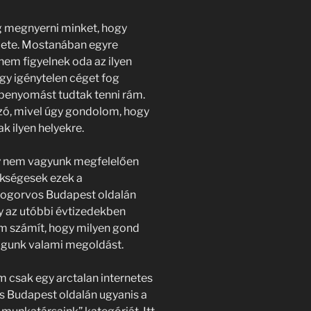
g megnyerni minket, hogy
lülete. Mostanában egyre
em figyelnek oda az ilyen
egy igénytelen céget fog
ó benyomást tudtak tenni rám.
szó, mivel úgy gondolom, hogy
k ilyen helyekre.
ogy nem vagyunk megfelelően
ükségesek ezek a
Fogorvos Budapest oldalán
y az utóbbi évtizedekben
em számít, hogy milyen gond
fogunk valami megoldást.
 csak egy arctalan internetes
os Budapest oldalán ugyanis a